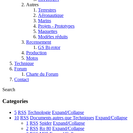
Autres
Terrestres
Aéronautique
Marins
Projets - Prototypes
Maquettes
Modèles réduits
Recensement
GS Bi-rotor
Production
Motos
Technique
Forum
Charte du Forum
Contact
Search
Categories
5
RSS
Technologie
Expand/Collapse
10
RSS
Documents autres que Techniques
Expand/Collapse
1
RSS
Spider
Expand/Collapse
2
RSS
Ro 80
Expand/Collapse