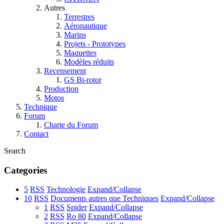
Autres
Terrestres
Aéronautique
Marins
Projets - Prototypes
Maquettes
Modèles réduits
Recensement
GS Bi-rotor
Production
Motos
Technique
Forum
Charte du Forum
Contact
Search
Categories
5
RSS
Technologie
Expand/Collapse
10
RSS
Documents autres que Techniques
Expand/Collapse
1
RSS
Spider
Expand/Collapse
2
RSS
Ro 80
Expand/Collapse