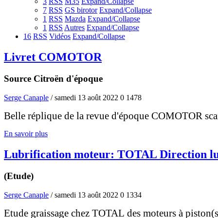
3
RSS
M35
Expand/Collapse
7
RSS
GS birotor
Expand/Collapse
1
RSS
Mazda
Expand/Collapse
1
RSS
Autres
Expand/Collapse
16
RSS
Vidéos
Expand/Collapse
Livret COMOTOR
Source Citroën d'époque
Serge Canaple
/ samedi 13 août 2022
0
1478
Belle réplique de la revue d'époque COMOTOR scanné
En savoir plus
Lubrification moteur: TOTAL Direction lu
(Etude)
Serge Canaple
/ samedi 13 août 2022
0
1334
Etude graissage chez TOTAL des moteurs à piston(s)