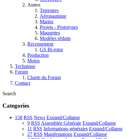
Autres
Terrestres
Aéronautique
Marins
Projets - Prototypes
Maquettes
Modèles réduits
Recensement
GS Bi-rotor
Production
Motos
Technique
Forum
Charte du Forum
Contact
Search
Categories
158
RSS
News
Expand/Collapse
9
RSS
Assemblée Générale
Expand/Collapse
11
RSS
Informations générales
Expand/Collapse
27
RSS
Manifestations
Expand/Collapse