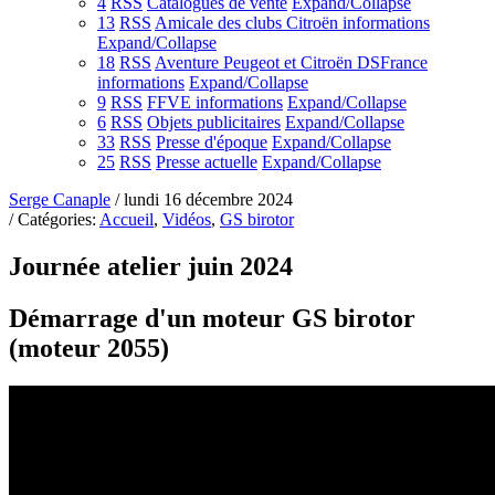
4
RSS
Catalogues de vente
Expand/Collapse
13
RSS
Amicale des clubs Citroën informations
Expand/Collapse
18
RSS
Aventure Peugeot et Citroën DSFrance
informations
Expand/Collapse
9
RSS
FFVE informations
Expand/Collapse
6
RSS
Objets publicitaires
Expand/Collapse
33
RSS
Presse d'époque
Expand/Collapse
25
RSS
Presse actuelle
Expand/Collapse
Serge Canaple
/ lundi 16 décembre 2024
/ Catégories:
Accueil
,
Vidéos
,
GS birotor
Journée atelier juin 2024
Démarrage d'un moteur GS birotor
(moteur 2055)