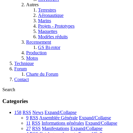
Autres
Terrestres
Aéronautique
Marins
Projets - Prototypes
Maquettes
Modèles réduits
Recensement
GS Bi-rotor
Production
Motos
Technique
Forum
Charte du Forum
Contact
Search
Categories
158
RSS
News
Expand/Collapse
9
RSS
Assemblée Générale
Expand/Collapse
11
RSS
Informations générales
Expand/Collapse
27
RSS
Manifestations
Expand/Collapse