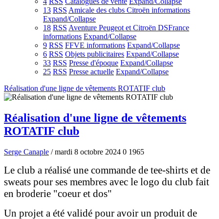
4
RSS
Catalogues de vente
Expand/Collapse
13
RSS
Amicale des clubs Citroën informations
Expand/Collapse
18
RSS
Aventure Peugeot et Citroën DSFrance
informations
Expand/Collapse
9
RSS
FFVE informations
Expand/Collapse
6
RSS
Objets publicitaires
Expand/Collapse
33
RSS
Presse d'époque
Expand/Collapse
25
RSS
Presse actuelle
Expand/Collapse
Réalisation d'une ligne de vêtements ROTATIF club
Réalisation d'une ligne de vêtements
ROTATIF club
Serge Canaple
/ mardi 8 octobre 2024
0
1965
Le club a réalisé une commande de tee-shirts et de
sweats pour ses membres avec le logo du club fait
en broderie "coeur et dos"
Un projet a été validé pour avoir un produit de