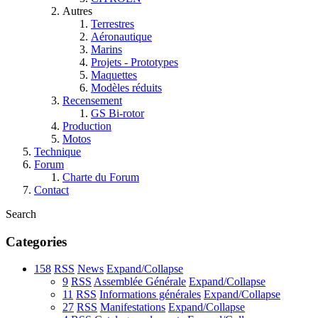
Autres
Terrestres
Aéronautique
Marins
Projets - Prototypes
Maquettes
Modèles réduits
Recensement
GS Bi-rotor
Production
Motos
Technique
Forum
Charte du Forum
Contact
Search
Categories
158
RSS
News
Expand/Collapse
9
RSS
Assemblée Générale
Expand/Collapse
11
RSS
Informations générales
Expand/Collapse
27
RSS
Manifestations
Expand/Collapse