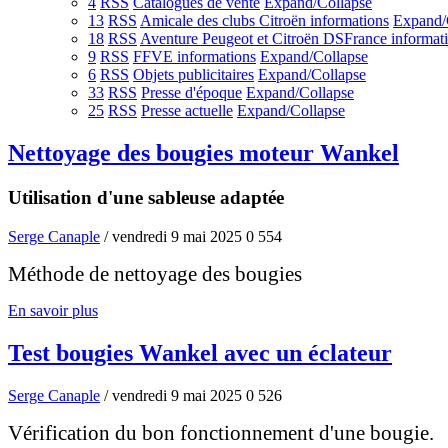
4
RSS
Catalogues de vente
Expand/Collapse
13
RSS
Amicale des clubs Citroën informations
Expand/
18
RSS
Aventure Peugeot et Citroën DSFrance informat
9
RSS
FFVE informations
Expand/Collapse
6
RSS
Objets publicitaires
Expand/Collapse
33
RSS
Presse d'époque
Expand/Collapse
25
RSS
Presse actuelle
Expand/Collapse
Nettoyage des bougies moteur Wankel
Utilisation d'une sableuse adaptée
Serge Canaple
/ vendredi 9 mai 2025
0
554
Méthode de nettoyage des bougies
En savoir plus
Test bougies Wankel avec un éclateur
Serge Canaple
/ vendredi 9 mai 2025
0
526
Vérification du bon fonctionnement d'une bougie.