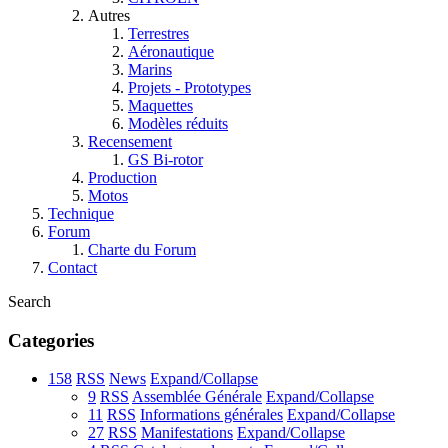
Autres
Terrestres
Aéronautique
Marins
Projets - Prototypes
Maquettes
Modèles réduits
Recensement
GS Bi-rotor
Production
Motos
Technique
Forum
Charte du Forum
Contact
Search
Categories
158
RSS
News
Expand/Collapse
9
RSS
Assemblée Générale
Expand/Collapse
11
RSS
Informations générales
Expand/Collapse
27
RSS
Manifestations
Expand/Collapse