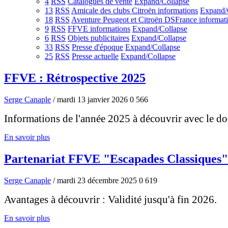
4
RSS
Catalogues de vente
Expand/Collapse
13
RSS
Amicale des clubs Citroën informations
Expand/
18
RSS
Aventure Peugeot et Citroën DSFrance informat
9
RSS
FFVE informations
Expand/Collapse
6
RSS
Objets publicitaires
Expand/Collapse
33
RSS
Presse d'époque
Expand/Collapse
25
RSS
Presse actuelle
Expand/Collapse
FFVE : Rétrospective 2025
Serge Canaple
/ mardi 13 janvier 2026
0
566
Informations de l'année 2025 à découvrir avec le do
En savoir plus
Partenariat FFVE "Escapades Classiques"
Serge Canaple
/ mardi 23 décembre 2025
0
619
Avantages à découvrir : Validité jusqu'à fin 2026.
En savoir plus