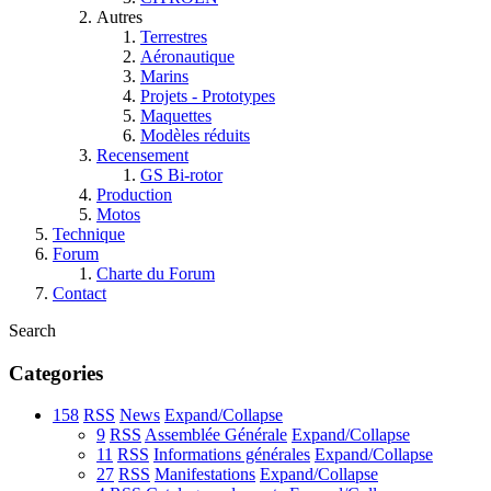
Autres
Terrestres
Aéronautique
Marins
Projets - Prototypes
Maquettes
Modèles réduits
Recensement
GS Bi-rotor
Production
Motos
Technique
Forum
Charte du Forum
Contact
Search
Categories
158
RSS
News
Expand/Collapse
9
RSS
Assemblée Générale
Expand/Collapse
11
RSS
Informations générales
Expand/Collapse
27
RSS
Manifestations
Expand/Collapse