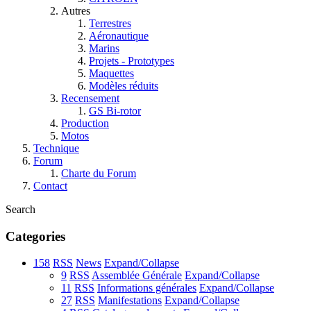
Autres
Terrestres
Aéronautique
Marins
Projets - Prototypes
Maquettes
Modèles réduits
Recensement
GS Bi-rotor
Production
Motos
Technique
Forum
Charte du Forum
Contact
Search
Categories
158
RSS
News
Expand/Collapse
9
RSS
Assemblée Générale
Expand/Collapse
11
RSS
Informations générales
Expand/Collapse
27
RSS
Manifestations
Expand/Collapse