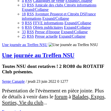
4
RSS
Catalogues de vente
Expand/Collapse
13
RSS
Amicale des clubs Citroën informations
Expand/Collapse
18
RSS
Aventure Peugeot et Citroën DSFrance
informations
Expand/Collapse
9
RSS
FFVE informations
Expand/Collapse
6
RSS
Objets publicitaires
Expand/Collapse
33
RSS
Presse d'époque
Expand/Collapse
25
RSS
Presse actuelle
Expand/Collapse
Une journée au Treffen NSU
Une journée au Treffen NSU
Toutes NSU dont rotatives ! 2 RO80 du ROTATIF
Club présentes.
Serge Canaple
/ jeudi 23 juin 2022
0
1277
Présentation de l'évènement en pièce jointe. Plus
de détails à venir dans le
forum
à
Balades, Expos,
Sorties, Vie du club
...