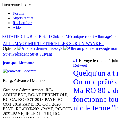
Bienvenue Invité
Forum
Sujets Actifs
Rechercher
Aide
ROTATIF-CLUB
»
Rotatif Club
»
Mécanique (dont Allumage)
»
ALLUMAGE MULTI ETINCELLES SUR UN WANKEL
Options
Sujet Précédent
Sujet Suivant
#1
Envoyé le :
lundi 1 ju
jean-paul.lecomte
Retweet
Quelqu'un a t 
On m a prêté c
Rang: Advanced Member
Ma RO 80 a déj
Groupes: Administrators, RC-
ADHERENT, RC-ADHERENT OUI,
fonctionne tou
RC-CA, RC-COT-2018-PAYE, RC-
COT-2019-PAYE, RC-COT-2020-
nb: le terme "
PAYE, RC-COT-2021-PAYE, RC-COT-
2022-PAYE, RC-EDITEUR, RC-