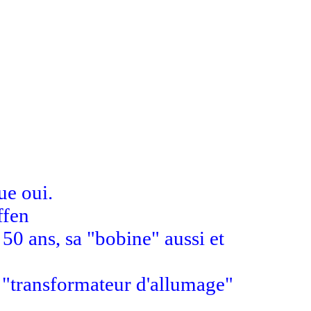
ue oui.
ffen
0 ans, sa "bobine" aussi et
re "transformateur d'allumage"