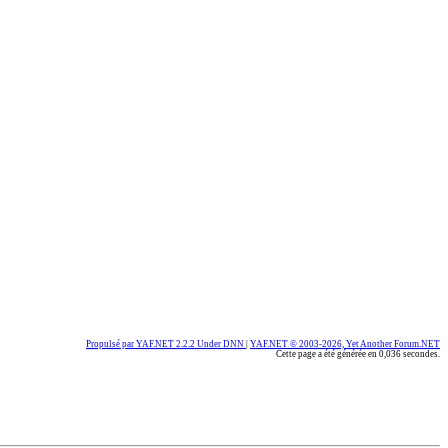
Propulsé par YAF.NET 2.2.2 Under DNN
|
YAF.NET © 2003-2026, Yet Another Forum.NET
Cette page a été générée en 0,036 secondes.