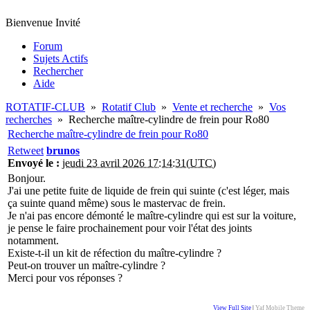
Bienvenue Invité
Forum
Sujets Actifs
Rechercher
Aide
ROTATIF-CLUB
»
Rotatif Club
»
Vente et recherche
»
Vos
recherches
»
Recherche maître-cylindre de frein pour Ro80
Recherche maître-cylindre de frein pour Ro80
Retweet
brunos
Envoyé le :
jeudi 23 avril 2026 17:14:31(UTC)
Bonjour.
J'ai une petite fuite de liquide de frein qui suinte (c'est léger, mais
ça suinte quand même) sous le mastervac de frein.
Je n'ai pas encore démonté le maître-cylindre qui est sur la voiture,
je pense le faire prochainement pour voir l'état des joints
notamment.
Existe-t-il un kit de réfection du maître-cylindre ?
Peut-on trouver un maître-cylindre ?
Merci pour vos réponses ?
View Full Site
|
Yaf Mobile Theme