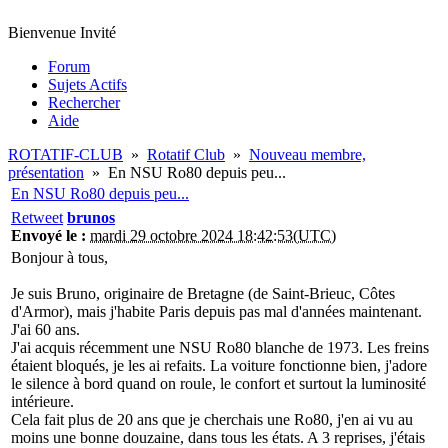
Bienvenue Invité
Forum
Sujets Actifs
Rechercher
Aide
ROTATIF-CLUB
»
Rotatif Club
»
Nouveau membre,
présentation
»
En NSU Ro80 depuis peu...
En NSU Ro80 depuis peu...
Retweet
brunos
Envoyé le :
mardi 29 octobre 2024 18:42:53(UTC)
Bonjour à tous,
Je suis Bruno, originaire de Bretagne (de Saint-Brieuc, Côtes
d'Armor), mais j'habite Paris depuis pas mal d'années maintenant.
J'ai 60 ans.
J'ai acquis récemment une NSU Ro80 blanche de 1973. Les freins
étaient bloqués, je les ai refaits. La voiture fonctionne bien, j'adore
le silence à bord quand on roule, le confort et surtout la luminosité
intérieure.
Cela fait plus de 20 ans que je cherchais une Ro80, j'en ai vu au
moins une bonne douzaine, dans tous les états. A 3 reprises, j'étais