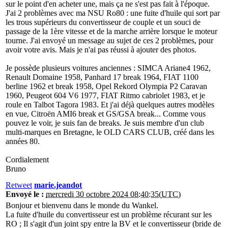
sur le point d'en acheter une, mais ça ne s'est pas fait à l'époque.
J'ai 2 problèmes avec ma NSU Ro80 : une fuite d'huile qui sort par
les trous supérieurs du convertisseur de couple et un souci de
passage de la 1ère vitesse et de la marche arrière lorsque le moteur
tourne. J'ai envoyé un message au sujet de ces 2 problèmes, pour
avoir votre avis. Mais je n'ai pas réussi à ajouter des photos.
Je possède plusieurs voitures anciennes : SIMCA Ariane4 1962,
Renault Domaine 1958, Panhard 17 break 1964, FIAT 1100
berline 1962 et break 1958, Opel Rekord Olympia P2 Caravan
1960, Peugeot 604 V6 1977, FIAT Ritmo cabriolet 1983, et je
roule en Talbot Tagora 1983. Et j'ai déjà quelques autres modèles
en vue, Citroën AMI6 break et GS/GSA break... Comme vous
pouvez le voir, je suis fan de breaks. Je suis membre d'un club
multi-marques en Bretagne, le OLD CARS CLUB, créé dans les
années 80.
Cordialement
Bruno
Retweet
marie.jeandot
Envoyé le :
mercredi 30 octobre 2024 08:40:35(UTC)
Bonjour et bienvenu dans le monde du Wankel.
La fuite d'huile du convertisseur est un problème récurant sur les
RO ; Il s'agit d'un joint spy entre la BV et le convertisseur (bride de