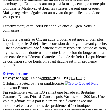
d'embrayage. En la poussant un peu à la main, cette tige rentre plus
loin dans le Mastervac et donc les vitesses passent sans craquer.
Mais je regarderai également au niveau du petit silentbloc donc
vous parlez.
Effectivement, cette Ro80 vient de Valence d'Agen. Vous la
connaissez ?
Depuis le passage au CT, un autre problème est apparu, bien plus
important que les 2 déjà cités : corrosion du longeron avant gauche,
juste en dessous du bac à batterie et du réservoir de liquide de frein,
il y a sans aucun doute un lien entre la corrosion du longeron et la
présence de ces éléments (batterie et liquide de frein). Le problème
de corrosion sur ce longeron avant gauche est-il un problème
connu ?
Retweet
brunos
Envoyé le :
jeudi 14 novembre 2024 19:09:15(UTC)
Originally Posted by: jean-paul.lecomte
bienvenu Bruno
Fin septembre avec ma RO j'ai fait une ballade en Bretagne,
Carantec, Dinan, Dinard, Cancale puis Vannes soit 1200 km. Une
voiture géniale qui à part la clim n'a rien à envier avec une
moderne.et elle a en moins des problèmes d'électronique
Marie connait bien sa RO, elle a fait un bon diagnostic des pb de la