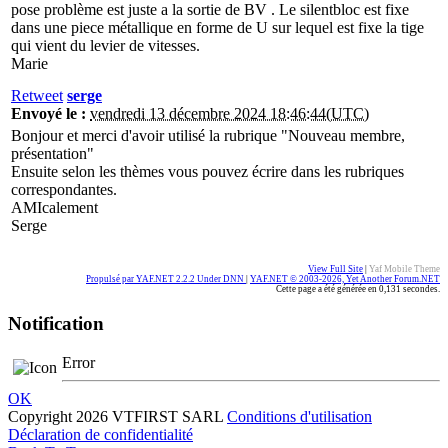
pose problème est juste a la sortie de BV . Le silentbloc est fixe
dans une piece métallique en forme de U sur lequel est fixe la tige
qui vient du levier de vitesses.
Marie
Retweet
serge
Envoyé le :
vendredi 13 décembre 2024 18:46:44(UTC)
Bonjour et merci d'avoir utilisé la rubrique "Nouveau membre,
présentation"
Ensuite selon les thèmes vous pouvez écrire dans les rubriques
correspondantes.
AMIcalement
Serge
View Full Site
|
Yaf Mobile Theme
Propulsé par YAF.NET 2.2.2 Under DNN
|
YAF.NET © 2003-2026, Yet Another Forum.NET
Cette page a été générée en 0,131 secondes.
Notification
Error
OK
Copyright 2026 VTFIRST SARL
Conditions d'utilisation
Déclaration de confidentialité