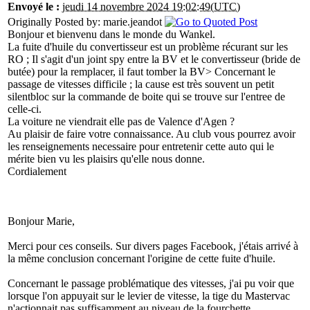
Envoyé le :
jeudi 14 novembre 2024 19:02:49(UTC)
Originally Posted by: marie.jeandot
Bonjour et bienvenu dans le monde du Wankel.
La fuite d'huile du convertisseur est un problème récurant sur les
RO ; Il s'agit d'un joint spy entre la BV et le convertisseur (bride de
butée) pour la remplacer, il faut tomber la BV> Concernant le
passage de vitesses difficile ; la cause est très souvent un petit
silentbloc sur la commande de boite qui se trouve sur l'entree de
celle-ci.
La voiture ne viendrait elle pas de Valence d'Agen ?
Au plaisir de faire votre connaissance. Au club vous pourrez avoir
les renseignements necessaire pour entretenir cette auto qui le
mérite bien vu les plaisirs qu'elle nous donne.
Cordialement
Bonjour Marie,
Merci pour ces conseils. Sur divers pages Facebook, j'étais arrivé à
la même conclusion concernant l'origine de cette fuite d'huile.
Concernant le passage problématique des vitesses, j'ai pu voir que
lorsque l'on appuyait sur le levier de vitesse, la tige du Mastervac
n'actionnait pas suffisamment au niveau de la fourchette