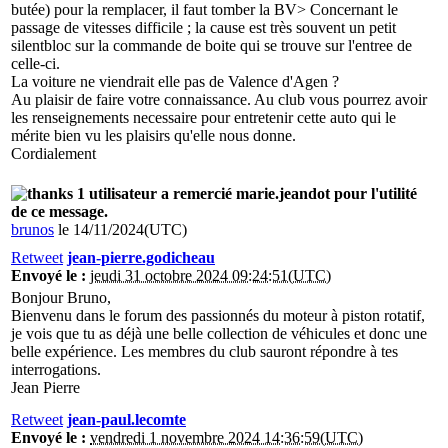
butée) pour la remplacer, il faut tomber la BV> Concernant le
passage de vitesses difficile ; la cause est très souvent un petit
silentbloc sur la commande de boite qui se trouve sur l'entree de
celle-ci.
La voiture ne viendrait elle pas de Valence d'Agen ?
Au plaisir de faire votre connaissance. Au club vous pourrez avoir
les renseignements necessaire pour entretenir cette auto qui le
mérite bien vu les plaisirs qu'elle nous donne.
Cordialement
1 utilisateur a remercié marie.jeandot pour l'utilité
de ce message.
brunos
le 14/11/2024(UTC)
Retweet
jean-pierre.godicheau
Envoyé le :
jeudi 31 octobre 2024 09:24:51(UTC)
Bonjour Bruno,
Bienvenu dans le forum des passionnés du moteur à piston rotatif,
je vois que tu as déjà une belle collection de véhicules et donc une
belle expérience. Les membres du club sauront répondre à tes
interrogations.
Jean Pierre
Retweet
jean-paul.lecomte
Envoyé le :
vendredi 1 novembre 2024 14:36:59(UTC)