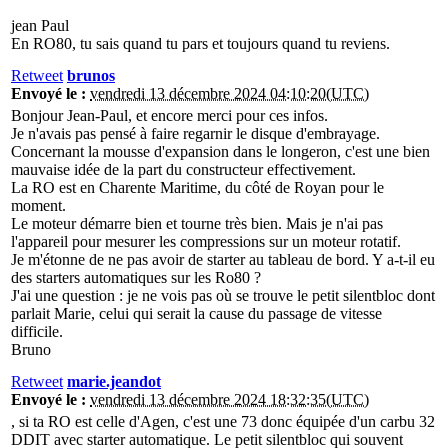
jean Paul
En RO80, tu sais quand tu pars et toujours quand tu reviens.
Retweet
brunos
Envoyé le :
vendredi 13 décembre 2024 04:10:20(UTC)
Bonjour Jean-Paul, et encore merci pour ces infos.
Je n'avais pas pensé à faire regarnir le disque d'embrayage.
Concernant la mousse d'expansion dans le longeron, c'est une bien
mauvaise idée de la part du constructeur effectivement.
La RO est en Charente Maritime, du côté de Royan pour le
moment.
Le moteur démarre bien et tourne très bien. Mais je n'ai pas
l'appareil pour mesurer les compressions sur un moteur rotatif.
Je m'étonne de ne pas avoir de starter au tableau de bord. Y a-t-il eu
des starters automatiques sur les Ro80 ?
J'ai une question : je ne vois pas où se trouve le petit silentbloc dont
parlait Marie, celui qui serait la cause du passage de vitesse
difficile.
Bruno
Retweet
marie.jeandot
Envoyé le :
vendredi 13 décembre 2024 18:32:35(UTC)
, si ta RO est celle d'Agen, c'est une 73 donc équipée d'un carbu 32
DDIT avec starter automatique. Le petit silentbloc qui souvent