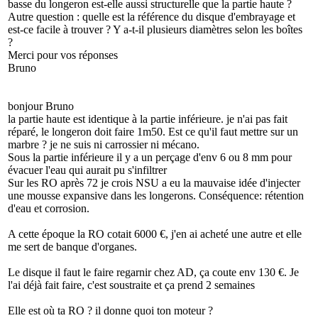
basse du longeron est-elle aussi structurelle que la partie haute ?
Autre question : quelle est la référence du disque d'embrayage et
est-ce facile à trouver ? Y a-t-il plusieurs diamètres selon les boîtes
?
Merci pour vos réponses
Bruno
bonjour Bruno
la partie haute est identique à la partie inférieure. je n'ai pas fait
réparé, le longeron doit faire 1m50. Est ce qu'il faut mettre sur un
marbre ? je ne suis ni carrossier ni mécano.
Sous la partie inférieure il y a un perçage d'env 6 ou 8 mm pour
évacuer l'eau qui aurait pu s'infiltrer
Sur les RO après 72 je crois NSU a eu la mauvaise idée d'injecter
une mousse expansive dans les longerons. Conséquence: rétention
d'eau et corrosion.
A cette époque la RO cotait 6000 €, j'en ai acheté une autre et elle
me sert de banque d'organes.
Le disque il faut le faire regarnir chez AD, ça coute env 130 €. Je
l'ai déjà fait faire, c'est soustraite et ça prend 2 semaines
Elle est où ta RO ? il donne quoi ton moteur ?