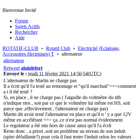
Bienvenue Invité
Forum
Sujets Actifs
Rechercher
Aide
ROTATIF-CLUB
»
Rotatif Club
»
Electricité (Eclairage,
Accessoires électriques) T
»
alternateur
alternateur
Retweet
alainlefort
Envoyé le :
jeudi 11 février 2021 14:56:54(UTC)
L'alternateur de Martin ne charge pas
Il a écrit qu'il l'a testé au remontage et "qu'il marchait"==>comment
a t il été testé ?
Si, en place , il ne charge pas ( l'aiguille du voltmètre du tdb
n'indique rien , soit par ce que le voltmètre lui même est HS, soit
parce que ,effectivement , l'alternateur ne charge pas)
Martin dit avoir testé l'alternateur en place et qu'il n ' y a que 12V
même en accélérant ==> ça ,ce n'est pas normal évidemment
Le regulateur a été mis hors de cause ainsi qu'il l'a écrit
Reste donc , a priori ,soit un problème au niveau de son induit
(spire défaillante?) pour cela il faut tester l'induit selon les valeurs