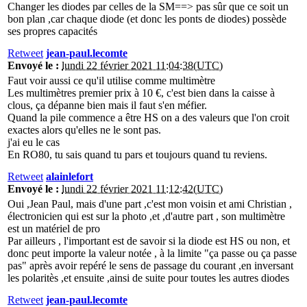
Changer les diodes par celles de la SM==> pas sûr que ce soit un
bon plan ,car chaque diode (et donc les ponts de diodes) possède
ses propres capacités
Retweet
jean-paul.lecomte
Envoyé le :
lundi 22 février 2021 11:04:38(UTC)
Faut voir aussi ce qu'il utilise comme multimètre
Les multimètres premier prix à 10 €, c'est bien dans la caisse à
clous, ça dépanne bien mais il faut s'en méfier.
Quand la pile commence a être HS on a des valeurs que l'on croit
exactes alors qu'elles ne le sont pas.
j'ai eu le cas
En RO80, tu sais quand tu pars et toujours quand tu reviens.
Retweet
alainlefort
Envoyé le :
lundi 22 février 2021 11:12:42(UTC)
Oui ,Jean Paul, mais d'une part ,c'est mon voisin et ami Christian ,
électronicien qui est sur la photo ,et ,d'autre part , son multimètre
est un matériel de pro
Par ailleurs , l'important est de savoir si la diode est HS ou non, et
donc peut importe la valeur notée , à la limite "ça passe ou ça passe
pas" après avoir repéré le sens de passage du courant ,en inversant
les polaritès ,et ensuite ,ainsi de suite pour toutes les autres diodes
Retweet
jean-paul.lecomte