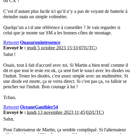
ou CX ?
C’est d’autant plus facile ici qu’il n’y a pas de voyant de batterie à
éteindre mais un simple voltmètre.
Quelqu’un a t-il une référence à conseiller ? Je vais regarder si
celui que je monte sur SM a les bonnes côtes de montage.
Retweet
Quasarquintessence
Envoyé le :
jeudi 5 octobre 2023 15:33:07(UTC)
Salut !
Ouais, tout à fait d'accord avec toi. Si Martin a bien testé comme il
dit et que tout le reste est ok, ça sent fort le souci avec les diodes ou
l'induit. Tester les diodes, c'est assez simple avec un multimètre. Si
une diode est morte, ça se verra direct. Si c'est pas ça, va falloir se
pencher sur l'induit. Bon courage à lui !
Tchao,
Retweet
OceaneGauthier54
Envoyé le :
lundi 13 novembre 2023 11:45:02(UTC)
Salut,
Pour l'alternateur de Martin, ça semble compliqué. Si l'alternateur