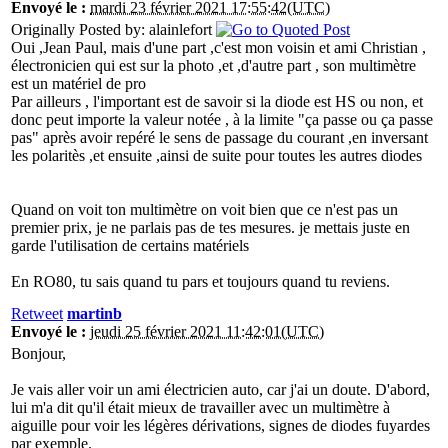
Envoyé le :
mardi 23 février 2021 17:55:42(UTC)
Originally Posted by: alainlefort
Oui ,Jean Paul, mais d'une part ,c'est mon voisin et ami Christian ,
électronicien qui est sur la photo ,et ,d'autre part , son multimètre
est un matériel de pro
Par ailleurs , l'important est de savoir si la diode est HS ou non, et
donc peut importe la valeur notée , à la limite "ça passe ou ça passe
pas" après avoir repéré le sens de passage du courant ,en inversant
les polaritès ,et ensuite ,ainsi de suite pour toutes les autres diodes
Quand on voit ton multimètre on voit bien que ce n'est pas un
premier prix, je ne parlais pas de tes mesures. je mettais juste en
garde l'utilisation de certains matériels
En RO80, tu sais quand tu pars et toujours quand tu reviens.
Retweet
martinb
Envoyé le :
jeudi 25 février 2021 11:42:01(UTC)
Bonjour,
Je vais aller voir un ami électricien auto, car j'ai un doute. D'abord,
lui m'a dit qu'il était mieux de travailler avec un multimètre à
aiguille pour voir les légères dérivations, signes de diodes fuyardes
par exemple.