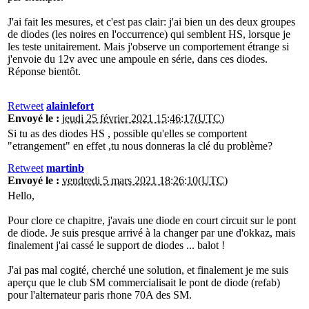
J'ai fait les mesures, et c'est pas clair: j'ai bien un des deux groupes
de diodes (les noires en l'occurrence) qui semblent HS, lorsque je
les teste unitairement. Mais j'observe un comportement étrange si
j'envoie du 12v avec une ampoule en série, dans ces diodes.
Réponse bientôt.
Retweet
alainlefort
Envoyé le :
jeudi 25 février 2021 15:46:17(UTC)
Si tu as des diodes HS , possible qu'elles se comportent
"etrangement" en effet ,tu nous donneras la clé du problème?
Retweet
martinb
Envoyé le :
vendredi 5 mars 2021 18:26:10(UTC)
Hello,
Pour clore ce chapitre, j'avais une diode en court circuit sur le pont
de diode. Je suis presque arrivé à la changer par une d'okkaz, mais
finalement j'ai cassé le support de diodes ... balot !
J'ai pas mal cogité, cherché une solution, et finalement je me suis
aperçu que le club SM commercialisait le pont de diode (refab)
pour l'alternateur paris rhone 70A des SM.