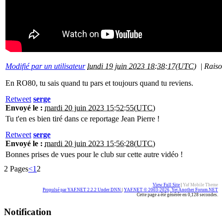
Modifié par un utilisateur
lundi 19 juin 2023 18:38:17(UTC)
|
Raiso
En RO80, tu sais quand tu pars et toujours quand tu reviens.
Retweet
serge
Envoyé le :
mardi 20 juin 2023 15:52:55(UTC)
Tu t'en es bien tiré dans ce reportage Jean Pierre !
Retweet
serge
Envoyé le :
mardi 20 juin 2023 15:56:28(UTC)
Bonnes prises de vues pour le club sur cette autre vidéo !
2 Pages
<
1
2
View Full Site
|
Yaf Mobile Theme
Propulsé par YAF.NET 2.2.2 Under DNN
|
YAF.NET © 2003-2026, Yet Another Forum.NET
Cette page a été générée en 0,128 secondes.
Notification