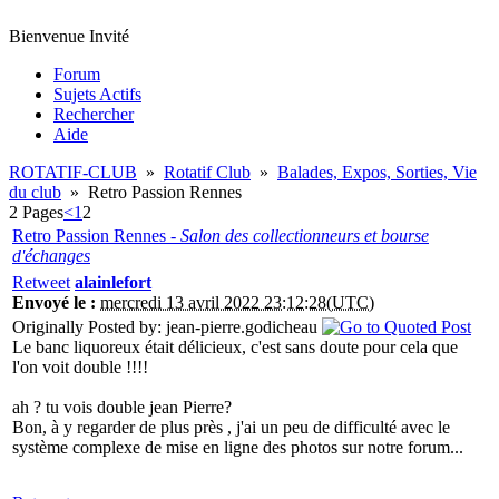
Bienvenue Invité
Forum
Sujets Actifs
Rechercher
Aide
ROTATIF-CLUB
»
Rotatif Club
»
Balades, Expos, Sorties, Vie
du club
»
Retro Passion Rennes
2 Pages
<
1
2
Retro Passion Rennes -
Salon des collectionneurs et bourse
d'échanges
Retweet
alainlefort
Envoyé le :
mercredi 13 avril 2022 23:12:28(UTC)
Originally Posted by: jean-pierre.godicheau
Le banc liquoreux était délicieux, c'est sans doute pour cela que
l'on voit double !!!!
ah ? tu vois double jean Pierre?
Bon, à y regarder de plus près , j'ai un peu de difficulté avec le
système complexe de mise en ligne des photos sur notre forum...