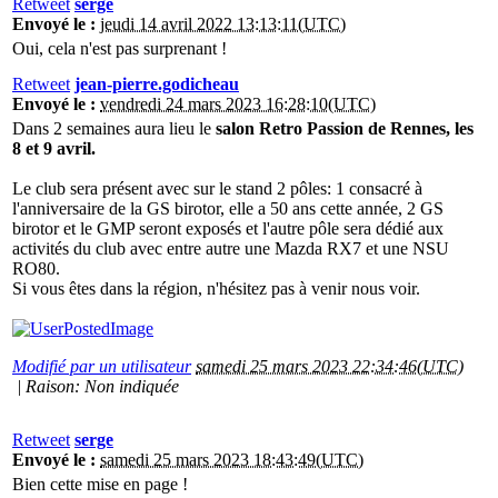
Retweet
serge
Envoyé le :
jeudi 14 avril 2022 13:13:11(UTC)
Oui, cela n'est pas surprenant !
Retweet
jean-pierre.godicheau
Envoyé le :
vendredi 24 mars 2023 16:28:10(UTC)
Dans 2 semaines aura lieu le
salon Retro Passion de Rennes, les
8 et 9 avril.
Le club sera présent avec sur le stand 2 pôles: 1 consacré à
l'anniversaire de la GS birotor, elle a 50 ans cette année, 2 GS
birotor et le GMP seront exposés et l'autre pôle sera dédié aux
activités du club avec entre autre une Mazda RX7 et une NSU
RO80.
Si vous êtes dans la région, n'hésitez pas à venir nous voir.
Modifié par un utilisateur
samedi 25 mars 2023 22:34:46(UTC)
|
Raison: Non indiquée
Retweet
serge
Envoyé le :
samedi 25 mars 2023 18:43:49(UTC)
Bien cette mise en page !