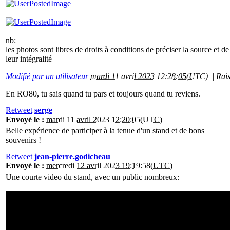
nb:
les photos sont libres de droits à conditions de préciser la source et d
leur intégralité
Modifié par un utilisateur
mardi 11 avril 2023 12:28:05(UTC)
|
Rai
En RO80, tu sais quand tu pars et toujours quand tu reviens.
Retweet
serge
Envoyé le :
mardi 11 avril 2023 12:20:05(UTC)
Belle expérience de participer à la tenue d'un stand et de bons
souvenirs !
Retweet
jean-pierre.godicheau
Envoyé le :
mercredi 12 avril 2023 19:19:58(UTC)
Une courte video du stand, avec un public nombreux: