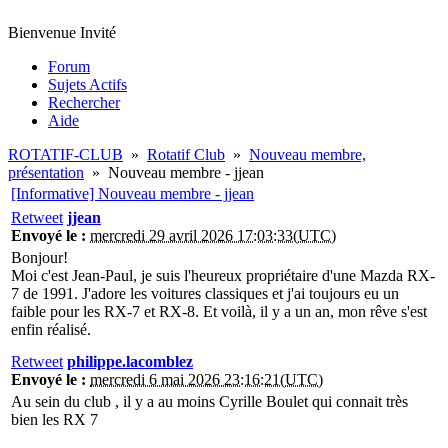
Bienvenue Invité
Forum
Sujets Actifs
Rechercher
Aide
ROTATIF-CLUB
»
Rotatif Club
»
Nouveau membre,
présentation
»
Nouveau membre - jjean
[Informative] Nouveau membre - jjean
Retweet
jjean
Envoyé le :
mercredi 29 avril 2026 17:03:33(UTC)
Bonjour!
Moi c'est Jean-Paul, je suis l'heureux propriétaire d'une Mazda RX-
7 de 1991. J'adore les voitures classiques et j'ai toujours eu un
faible pour les RX-7 et RX-8. Et voilà, il y a un an, mon rêve s'est
enfin réalisé.
Retweet
philippe.lacomblez
Envoyé le :
mercredi 6 mai 2026 23:16:21(UTC)
Au sein du club , il y a au moins Cyrille Boulet qui connait très
bien les RX 7