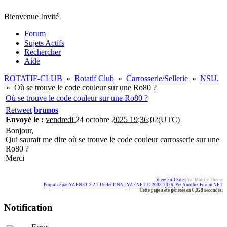
Bienvenue Invité
Forum
Sujets Actifs
Rechercher
Aide
ROTATIF-CLUB
»
Rotatif Club
»
Carrosserie/Sellerie
»
NSU.
»
Où se trouve le code couleur sur une Ro80 ?
Où se trouve le code couleur sur une Ro80 ?
Retweet
brunos
Envoyé le :
vendredi 24 octobre 2025 19:36:02(UTC)
Bonjour,
Qui saurait me dire où se trouve le code couleur carrosserie sur une
Ro80 ?
Merci
View Full Site
|
Yaf Mobile Theme
Propulsé par YAF.NET 2.2.2 Under DNN
|
YAF.NET © 2003-2026, Yet Another Forum.NET
Cette page a été générée en 0,028 secondes.
Notification