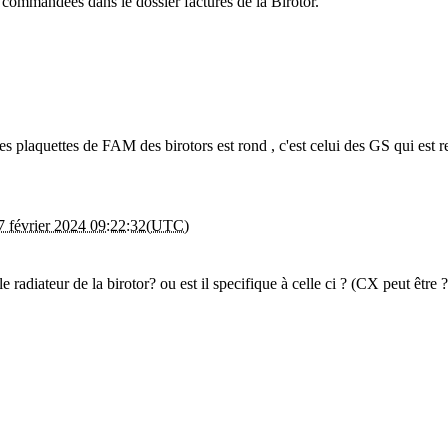
s commandées dans le dossier factures de la Birotor.
s plaquettes de FAM des birotors est rond , c'est celui des GS qui est rect
7 février 2024 09:22:32(UTC)
le radiateur de la birotor? ou est il specifique à celle ci ? (CX peut être ?