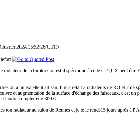
9 février 2024 15:52:26(UTC)
.lefort
le radiateur de la birotor? ou est il spécifique à celle ci ? (CX peut être ?
tres on a un excellent artisan. Il m'a refait 2 radiateurs de RO et 2 de sp
ivre et augmentation de la surface d'échange des faisceaux, c'est un plais
 il faudra compter env 300 €.
nnes ton radiateur au salon de Rennes et je te le rends15 jours après à l'