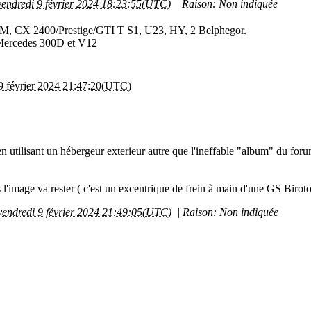
vendredi 9 février 2024 18:23:55(UTC)
|
Raison: Non indiquée
 SM, CX 2400/Prestige/GTI T S1, U23, HY, 2 Belphegor.
Mercedes 300D et V12
9 février 2024 21:47:20(UTC)
n utilisant un hébergeur exterieur autre que l'ineffable "album" du for
l'image va rester ( c'est un excentrique de frein à main d'une GS Biroto
vendredi 9 février 2024 21:49:05(UTC)
|
Raison: Non indiquée