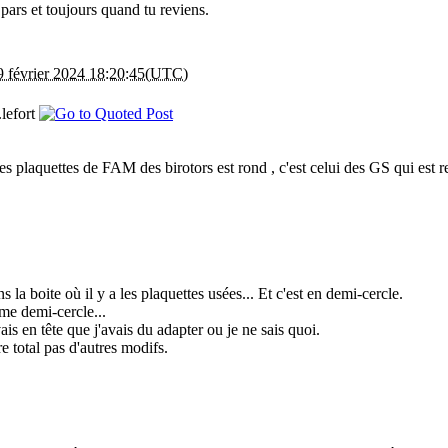
pars et toujours quand tu reviens.
9 février 2024 18:20:45(UTC)
.lefort
s plaquettes de FAM des birotors est rond , c'est celui des GS qui est rect
s la boite où il y a les plaquettes usées... Et c'est en demi-cercle.
me demi-cercle...
ais en tête que j'avais du adapter ou je ne sais quoi.
e total pas d'autres modifs.