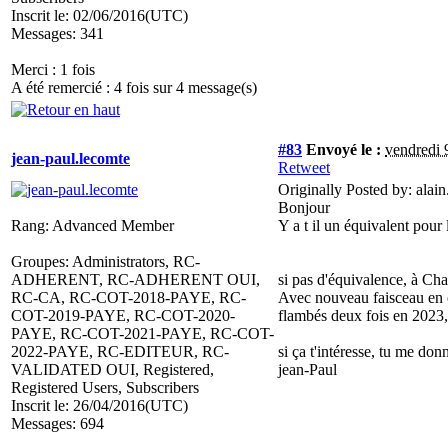
Inscrit le: 02/06/2016(UTC)
Messages: 341
Merci : 1 fois
A été remercié : 4 fois sur 4 message(s)
#83
Envoyé le :
vendredi 
jean-paul.lecomte
Retweet
Originally Posted by: alain
Bonjour
Rang: Advanced Member
Y a t il un équivalent pour 
Groupes: Administrators, RC-
ADHERENT, RC-ADHERENT OUI,
si pas d'équivalence, à Char
RC-CA, RC-COT-2018-PAYE, RC-
Avec nouveau faisceau en cu
COT-2019-PAYE, RC-COT-2020-
flambés deux fois en 2023,
PAYE, RC-COT-2021-PAYE, RC-COT-
2022-PAYE, RC-EDITEUR, RC-
si ça t'intéresse, tu me do
VALIDATED OUI, Registered,
jean-Paul
Registered Users, Subscribers
Inscrit le: 26/04/2016(UTC)
Messages: 694