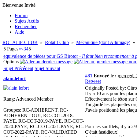
Bienvenue Invité
Forum
Sujets Actifs
Rechercher
Aide
ROTATIF-CLUB
»
Rotatif Club
»
Mécanique (dont Allumage)
»
5 Pages
«
<
3
4
5
equivalence de pièces pour GS Birotor -
Il faut bien recommençer à p
Options
Sujet Précédent
Sujet Suivant
#81
Envoyé le :
mercredi 
alain.lefort
Retweet
Originally Posted by: Citr
Il y a 10 ans pour les plaqu
Rang: Advanced Member
Effectivement le téton sur 
J'ai gardé les plaquettes or
Groupes: RC-ADHERENT, RC-
J'avais positionné les plaqu
ADHERENT OUI, RC-COT-2018-
PAYE, RC-COT-2019-PAYE, RC-COT-
2020-PAYE, RC-COT-2021-PAYE, RC-
Pour les soufflets, il y a 2
COT-2022-PAYE, RC-VALIDATED
C'était fastidieux!