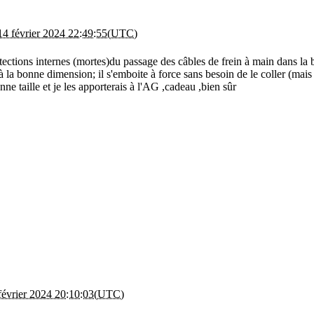
14 février 2024 22:49:55(UTC)
otections internes (mortes)du passage des câbles de frein à main dans la b
 la bonne dimension; il s'emboite à force sans besoin de le coller (mais o
ne taille et je les apporterais à l'AG ,cadeau ,bien sûr
 février 2024 20:10:03(UTC)