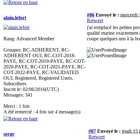
#86
Envoyé le :
mercredi 
alain.lefort
Retweet
j'ai remplacé les petites pr
qualité marine exactement à
Rang: Advanced Member
coupe quelques uns à la bon
Groupes: RC-ADHERENT, RC-
ADHERENT OUI, RC-COT-2018-
PAYE, RC-COT-2019-PAYE, RC-COT-
2020-PAYE, RC-COT-2021-PAYE, RC-
COT-2022-PAYE, RC-VALIDATED
OUI, Registered, Registered Users,
Subscribers
Inscrit le: 02/06/2016(UTC)
Messages: 341
Merci : 1 fois
A été remercié : 4 fois sur 4 message(s)
#87
Envoyé le :
jeudi 15
serge
Retweet