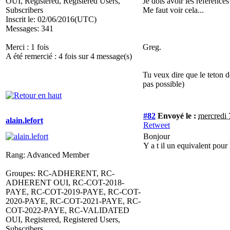
OUI, Registered, Registered Users,
Je dois avoir les référence
Subscribers
Me faut voir cela...
Inscrit le: 02/06/2016(UTC)
Messages: 341
Merci : 1 fois
Greg.
A été remercié : 4 fois sur 4 message(s)
Tu veux dire que le teton de
pas possible)
#82
Envoyé le :
mercredi 
alain.lefort
Retweet
Bonjour
Y a t il un equivalent pour 
Rang: Advanced Member
Groupes: RC-ADHERENT, RC-
ADHERENT OUI, RC-COT-2018-
PAYE, RC-COT-2019-PAYE, RC-COT-
2020-PAYE, RC-COT-2021-PAYE, RC-
COT-2022-PAYE, RC-VALIDATED
OUI, Registered, Registered Users,
Subscribers