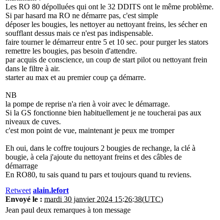
Les RO 80 dépolluées qui ont le 32 DDITS ont le même problème.
Si par hasard ma RO ne démarre pas, c'est simple
déposer les bougies, les nettoyer au nettoyant freins, les sécher en
soufflant dessus mais ce n'est pas indispensable.
faire tourner le démarreur entre 5 et 10 sec. pour purger les stators
remettre les bougies, pas besoin d'attendre.
par acquis de conscience, un coup de start pilot ou nettoyant frein
dans le filtre à air.
starter au max et au premier coup ça démarre.
NB
la pompe de reprise n'a rien à voir avec le démarrage.
Si la GS fonctionne bien habituellement je ne toucherai pas aux
niveaux de cuves.
c'est mon point de vue, maintenant je peux me tromper
Eh oui, dans le coffre toujours 2 bougies de rechange, la clé à
bougie, à cela j'ajoute du nettoyant freins et des câbles de
démarrage
En RO80, tu sais quand tu pars et toujours quand tu reviens.
Retweet
alain.lefort
Envoyé le :
mardi 30 janvier 2024 15:26:38(UTC)
Jean paul deux remarques à ton message