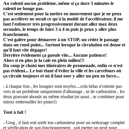
Au ralenti aucun problème, même si ça dure 3 minutes le
ralenti ne bouge pas.
C'est seulement pour la mettre en mouvement que je ne peux
pas accélérer ne serait ce qu'à la moitié de l'accélérateur, il me
faut l'enfoncer très progressivement durant allez max deux
secondes, le temps de faire 3 à 4 m puis je peux y aller plus
franchement.
C'est galère pour démarrer à un STOP, un cédez le passage
dans un rond point... Surtout lorsque la circulation est dense et
qu'il faut vite dégager!
Derrière évidement ça gueule vite... Aucune patience!
Alors si en plus je la cale en plein milieu!!!
Du coup je choisi mes itinéraires de promenade, enfin ce n'est
pas évident... Le but étant d'éviter la ville et les carrefours où
ça circule toujours et où il faut oser y aller un peu en force...
- à chaque fois , les bougies sont noyées....cela hélas n'oriente pas
vers ni un problème uniquement d'allumage , ni de carburation , les
deux pouvant aboutir au même résultat (et aussi , se combiner pour
mieux embrouiller les pistes!)
Tout à fait !
- Greg , il faut soit sortir ton carburateur pour un nettoyage complet
et vérification de son fonctionnement , soit mettre un neuf pour