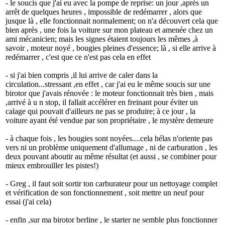
- le soucis que j'ai eu avec la pompe de reprise: un jour ,après un
arrêt de quelques heures , impossible de redémarrer , alors que
jusque là , elle fonctionnait normalement; on n'a découvert cela que
bien après , une fois la voiture sur mon plateau et amenée chez un
ami mécanicien; mais les signes étaient toujours les mêmes ,à
savoir , moteur noyé , bougies pleines d'essence; là , si elle arrive à
redémarrer , c'est que ce n'est pas cela en effet
- si j'ai bien compris ,il lui arrive de caler dans la
circulation...stressant ,en effet , car j'ai eu le même soucis sur une
birotor que j'avais rénovée : le moteur fonctionnait très bien , mais
,arrivé à u n stop, il fallait accélérer en freinant pour éviter un
calage qui pouvait d'ailleurs ne pas se produire; à ce jour , la
voiture ayant été vendue par son propriétaire , le mystère demeure
- à chaque fois , les bougies sont noyées....cela hélas n'oriente pas
vers ni un problème uniquement d'allumage , ni de carburation , les
deux pouvant aboutir au même résultat (et aussi , se combiner pour
mieux embrouiller les pistes!)
- Greg , il faut soit sortir ton carburateur pour un nettoyage complet
et vérification de son fonctionnement , soit mettre un neuf pour
essai (j'ai cela)
- enfin ,sur ma birotor berline , le starter ne semble plus fonctionner