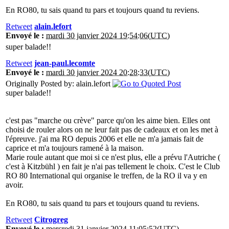
En RO80, tu sais quand tu pars et toujours quand tu reviens.
Retweet
alain.lefort
Envoyé le :
mardi 30 janvier 2024 19:54:06(UTC)
super balade!!
Retweet
jean-paul.lecomte
Envoyé le :
mardi 30 janvier 2024 20:28:33(UTC)
Originally Posted by: alain.lefort
super balade!!
c'est pas "marche ou crève" parce qu'on les aime bien. Elles ont
choisi de rouler alors on ne leur fait pas de cadeaux et on les met à
l'épreuve. j'ai ma RO depuis 2006 et elle ne m'a jamais fait de
caprice et m'a toujours ramené à la maison.
Marie roule autant que moi si ce n'est plus, elle a prévu l'Autriche (
c'est à Kitzbühl ) en fait je n'ai pas tellement le choix. C'est le Club
RO 80 International qui organise le treffen, de la RO il va y en
avoir.
En RO80, tu sais quand tu pars et toujours quand tu reviens.
Retweet
Citrogreg
Envoyé le :
mercredi 31 janvier 2024 11:05:52(UTC)