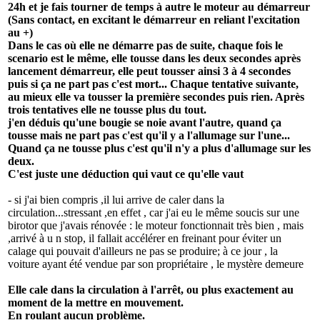
24h et je fais tourner de temps à autre le moteur au démarreur
(Sans contact, en excitant le démarreur en reliant l'excitation
au +)
Dans le cas où elle ne démarre pas de suite, chaque fois le
scenario est le même, elle tousse dans les deux secondes après
lancement démarreur, elle peut tousser ainsi 3 à 4 secondes
puis si ça ne part pas c'est mort... Chaque tentative suivante,
au mieux elle va tousser la première secondes puis rien. Après
trois tentatives elle ne tousse plus du tout.
j'en déduis qu'une bougie se noie avant l'autre, quand ça
tousse mais ne part pas c'est qu'il y a l'allumage sur l'une...
Quand ça ne tousse plus c'est qu'il n'y a plus d'allumage sur les
deux.
C'est juste une déduction qui vaut ce qu'elle vaut
- si j'ai bien compris ,il lui arrive de caler dans la
circulation...stressant ,en effet , car j'ai eu le même soucis sur une
birotor que j'avais rénovée : le moteur fonctionnait très bien , mais
,arrivé à u n stop, il fallait accélérer en freinant pour éviter un
calage qui pouvait d'ailleurs ne pas se produire; à ce jour , la
voiture ayant été vendue par son propriétaire , le mystère demeure
Elle cale dans la circulation à l'arrêt, ou plus exactement au
moment de la mettre en mouvement.
En roulant aucun problème.