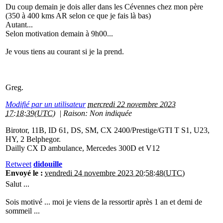
Du coup demain je dois aller dans les Cévennes chez mon père
(350 à 400 kms AR selon ce que je fais là bas)
Autant...
Selon motivation demain à 9h00...
Je vous tiens au courant si je la prend.
Greg.
Modifié par un utilisateur
mercredi 22 novembre 2023
17:18:39(UTC)
|
Raison: Non indiquée
Birotor, 11B, ID 61, DS, SM, CX 2400/Prestige/GTI T S1, U23,
HY, 2 Belphegor.
Dailly CX D ambulance, Mercedes 300D et V12
Retweet
didouille
Envoyé le :
vendredi 24 novembre 2023 20:58:48(UTC)
Salut ...
Sois motivé ... moi je viens de la ressortir après 1 an et demi de
sommeil ...