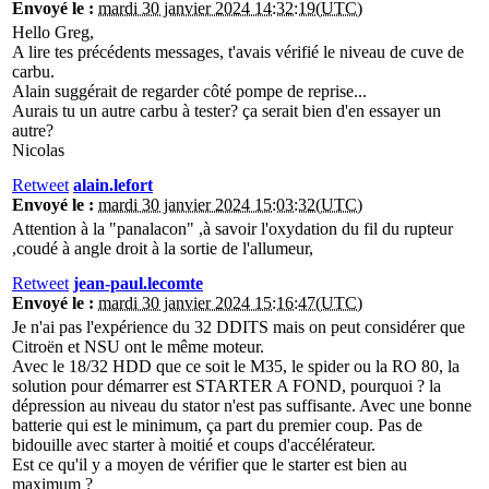
Envoyé le :
mardi 30 janvier 2024 14:32:19(UTC)
Hello Greg,
A lire tes précédents messages, t'avais vérifié le niveau de cuve de
carbu.
Alain suggérait de regarder côté pompe de reprise...
Aurais tu un autre carbu à tester? ça serait bien d'en essayer un
autre?
Nicolas
Retweet
alain.lefort
Envoyé le :
mardi 30 janvier 2024 15:03:32(UTC)
Attention à la "panalacon" ,à savoir l'oxydation du fil du rupteur
,coudé à angle droit à la sortie de l'allumeur,
Retweet
jean-paul.lecomte
Envoyé le :
mardi 30 janvier 2024 15:16:47(UTC)
Je n'ai pas l'expérience du 32 DDITS mais on peut considérer que
Citroën et NSU ont le même moteur.
Avec le 18/32 HDD que ce soit le M35, le spider ou la RO 80, la
solution pour démarrer est STARTER A FOND, pourquoi ? la
dépression au niveau du stator n'est pas suffisante. Avec une bonne
batterie qui est le minimum, ça part du premier coup. Pas de
bidouille avec starter à moitié et coups d'accélérateur.
Est ce qu'il y a moyen de vérifier que le starter est bien au
maximum ?