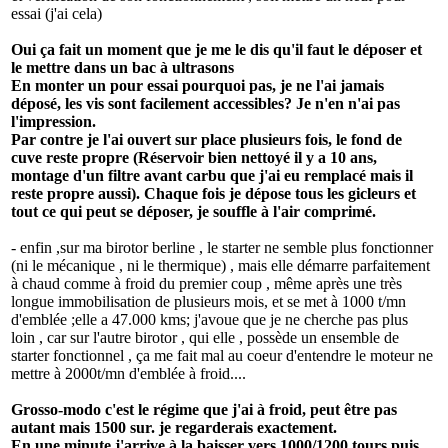
essai (j'ai cela)
Oui ça fait un moment que je me le dis qu'il faut le déposer et
le mettre dans un bac à ultrasons
En monter un pour essai pourquoi pas, je ne l'ai jamais
déposé, les vis sont facilement accessibles? Je n'en n'ai pas
l'impression.
Par contre je l'ai ouvert sur place plusieurs fois, le fond de
cuve reste propre (Réservoir bien nettoyé il y a 10 ans,
montage d'un filtre avant carbu que j'ai eu remplacé mais il
reste propre aussi). Chaque fois je dépose tous les gicleurs et
tout ce qui peut se déposer, je souffle à l'air comprimé.
- enfin ,sur ma birotor berline , le starter ne semble plus fonctionner
(ni le mécanique , ni le thermique) , mais elle démarre parfaitement
à chaud comme à froid du premier coup , même après une très
longue immobilisation de plusieurs mois, et se met à 1000 t/mn
d'emblée ;elle a 47.000 kms; j'avoue que je ne cherche pas plus
loin , car sur l'autre birotor , qui elle , possède un ensemble de
starter fonctionnel , ça me fait mal au coeur d'entendre le moteur ne
mettre à 2000t/mn d'emblée à froid....
Grosso-modo c'est le régime que j'ai à froid, peut être pas
autant mais 1500 sur. je regarderais exactement.
En une minute j'arrive à la baisser vers 1000/1200 tours puis