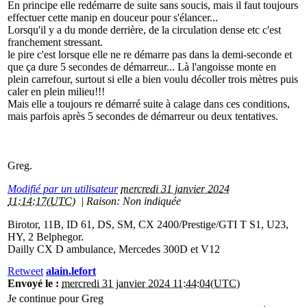
En principe elle redémarre de suite sans soucis, mais il faut toujours
effectuer cette manip en douceur pour s'élancer...
Lorsqu'il y a du monde derrière, de la circulation dense etc c'est
franchement stressant.
le pire c'est lorsque elle ne re démarre pas dans la demi-seconde et
que ça dure 5 secondes de démarreur... Là l'angoisse monte en
plein carrefour, surtout si elle a bien voulu décoller trois mètres puis
caler en plein milieu!!!
Mais elle a toujours re démarré suite à calage dans ces conditions,
mais parfois après 5 secondes de démarreur ou deux tentatives.
Greg.
Modifié par un utilisateur
mercredi 31 janvier 2024
11:14:17(UTC)
|
Raison: Non indiquée
Birotor, 11B, ID 61, DS, SM, CX 2400/Prestige/GTI T S1, U23,
HY, 2 Belphegor.
Dailly CX D ambulance, Mercedes 300D et V12
Retweet
alain.lefort
Envoyé le :
mercredi 31 janvier 2024 11:44:04(UTC)
Je continue pour Greg