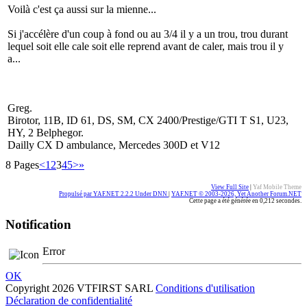
Voilà c'est ça aussi sur la mienne...
Si j'accélère d'un coup à fond ou au 3/4 il y a un trou, trou durant
lequel soit elle cale soit elle reprend avant de caler, mais trou il y
a...
Greg.
Birotor, 11B, ID 61, DS, SM, CX 2400/Prestige/GTI T S1, U23,
HY, 2 Belphegor.
Dailly CX D ambulance, Mercedes 300D et V12
8 Pages
<
1
2
3
4
5
>
»
View Full Site
|
Yaf Mobile Theme
Propulsé par YAF.NET 2.2.2 Under DNN
|
YAF.NET © 2003-2026, Yet Another Forum.NET
Cette page a été générée en 0,212 secondes.
Notification
Error
OK
Copyright 2026 VTFIRST SARL
Conditions d'utilisation
Déclaration de confidentialité