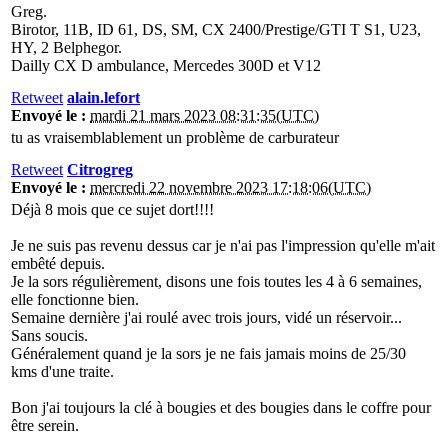
Greg.
Birotor, 11B, ID 61, DS, SM, CX 2400/Prestige/GTI T S1, U23,
HY, 2 Belphegor.
Dailly CX D ambulance, Mercedes 300D et V12
Retweet
alain.lefort
Envoyé le :
mardi 21 mars 2023 08:31:35(UTC)
tu as vraisemblablement un problème de carburateur
Retweet
Citrogreg
Envoyé le :
mercredi 22 novembre 2023 17:18:06(UTC)
Déjà 8 mois que ce sujet dort!!!!
Je ne suis pas revenu dessus car je n'ai pas l'impression qu'elle m'ait
embêté depuis.
Je la sors régulièrement, disons une fois toutes les 4 à 6 semaines,
elle fonctionne bien.
Semaine dernière j'ai roulé avec trois jours, vidé un réservoir...
Sans soucis.
Généralement quand je la sors je ne fais jamais moins de 25/30
kms d'une traite.
Bon j'ai toujours la clé à bougies et des bougies dans le coffre pour
être serein.