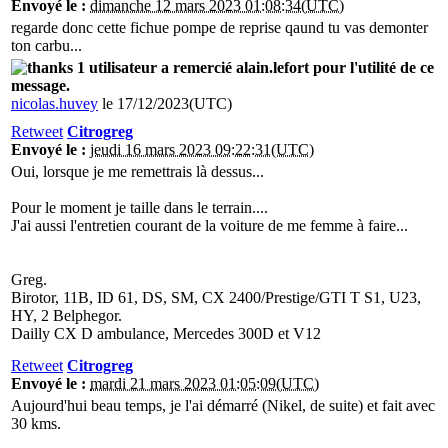
Envoyé le :
dimanche 12 mars 2023 01:08:34(UTC)
regarde donc cette fichue pompe de reprise qaund tu vas demonter
ton carbu...
1 utilisateur a remercié alain.lefort pour l'utilité de ce
message.
nicolas.huvey
le 17/12/2023(UTC)
Retweet
Citrogreg
Envoyé le :
jeudi 16 mars 2023 09:22:31(UTC)
Oui, lorsque je me remettrais là dessus...
Pour le moment je taille dans le terrain....
J'ai aussi l'entretien courant de la voiture de me femme à faire...
Greg.
Birotor, 11B, ID 61, DS, SM, CX 2400/Prestige/GTI T S1, U23,
HY, 2 Belphegor.
Dailly CX D ambulance, Mercedes 300D et V12
Retweet
Citrogreg
Envoyé le :
mardi 21 mars 2023 01:05:09(UTC)
Aujourd'hui beau temps, je l'ai démarré (Nikel, de suite) et fait avec
30 kms.