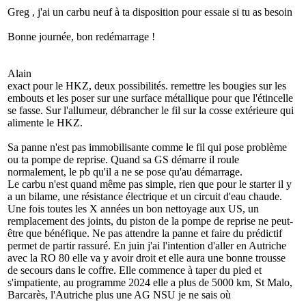
Greg , j'ai un carbu neuf à ta disposition pour essaie si tu as besoin
Bonne journée, bon redémarrage !
Alain
exact pour le HKZ, deux possibilités. remettre les bougies sur les
embouts et les poser sur une surface métallique pour que l'étincelle
se fasse. Sur l'allumeur, débrancher le fil sur la cosse extérieure qui
alimente le HKZ.
Sa panne n'est pas immobilisante comme le fil qui pose problème
ou ta pompe de reprise. Quand sa GS démarre il roule
normalement, le pb qu'il a ne se pose qu'au démarrage.
Le carbu n'est quand même pas simple, rien que pour le starter il y
a un bilame, une résistance électrique et un circuit d'eau chaude.
Une fois toutes les X années un bon nettoyage aux US, un
remplacement des joints, du piston de la pompe de reprise ne peut-
être que bénéfique. Ne pas attendre la panne et faire du prédictif
permet de partir rassuré. En juin j'ai l'intention d'aller en Autriche
avec la RO 80 elle va y avoir droit et elle aura une bonne trousse
de secours dans le coffre. Elle commence à taper du pied et
s'impatiente, au programme 2024 elle a plus de 5000 km, St Malo,
Barcarès, l'Autriche plus une AG NSU je ne sais où