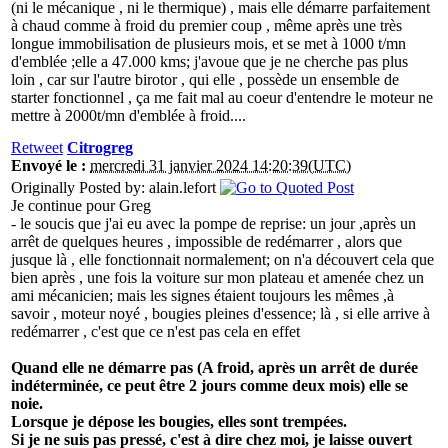
(ni le mécanique , ni le thermique) , mais elle démarre parfaitement
à chaud comme à froid du premier coup , même après une très
longue immobilisation de plusieurs mois, et se met à 1000 t/mn
d'emblée ;elle a 47.000 kms; j'avoue que je ne cherche pas plus
loin , car sur l'autre birotor , qui elle , possède un ensemble de
starter fonctionnel , ça me fait mal au coeur d'entendre le moteur ne
mettre à 2000t/mn d'emblée à froid....
Retweet
Citrogreg
Envoyé le :
mercredi 31 janvier 2024 14:20:39(UTC)
Originally Posted by: alain.lefort
Je continue pour Greg
- le soucis que j'ai eu avec la pompe de reprise: un jour ,après un
arrêt de quelques heures , impossible de redémarrer , alors que
jusque là , elle fonctionnait normalement; on n'a découvert cela que
bien après , une fois la voiture sur mon plateau et amenée chez un
ami mécanicien; mais les signes étaient toujours les mêmes ,à
savoir , moteur noyé , bougies pleines d'essence; là , si elle arrive à
redémarrer , c'est que ce n'est pas cela en effet
Quand elle ne démarre pas (A froid, après un arrêt de durée
indéterminée, ce peut être 2 jours comme deux mois) elle se
noie.
Lorsque je dépose les bougies, elles sont trempées.
Si je ne suis pas pressé, c'est à dire chez moi, je laisse ouvert