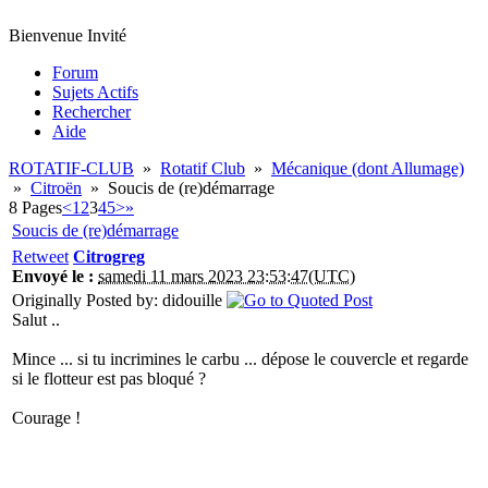
Bienvenue Invité
Forum
Sujets Actifs
Rechercher
Aide
ROTATIF-CLUB
»
Rotatif Club
»
Mécanique (dont Allumage)
»
Citroën
»
Soucis de (re)démarrage
8 Pages
<
1
2
3
4
5
>
»
Soucis de (re)démarrage
Retweet
Citrogreg
Envoyé le :
samedi 11 mars 2023 23:53:47(UTC)
Originally Posted by: didouille
Salut ..
Mince ... si tu incrimines le carbu ... dépose le couvercle et regarde
si le flotteur est pas bloqué ?
Courage !