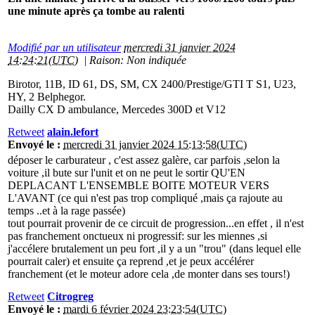
une minute après ça tombe au ralenti
Modifié par un utilisateur
mercredi 31 janvier 2024
14:24:21(UTC)
|
Raison: Non indiquée
Birotor, 11B, ID 61, DS, SM, CX 2400/Prestige/GTI T S1, U23,
HY, 2 Belphegor.
Dailly CX D ambulance, Mercedes 300D et V12
Retweet
alain.lefort
Envoyé le :
mercredi 31 janvier 2024 15:13:58(UTC)
déposer le carburateur , c'est assez galère, car parfois ,selon la
voiture ,il bute sur l'unit et on ne peut le sortir QU'EN
DEPLACANT L'ENSEMBLE BOITE MOTEUR VERS
L'AVANT (ce qui n'est pas trop compliqué ,mais ça rajoute au
temps ..et à la rage passée)
tout pourrait provenir de ce circuit de progression...en effet , il n'est
pas franchement onctueux ni progressif: sur les miennes ,si
j'accélere brutalement un peu fort ,il y a un "trou" (dans lequel elle
pourrait caler) et ensuite ça reprend ,et je peux accélérer
franchement (et le moteur adore cela ,de monter dans ses tours!)
Retweet
Citrogreg
Envoyé le :
mardi 6 février 2024 23:23:54(UTC)