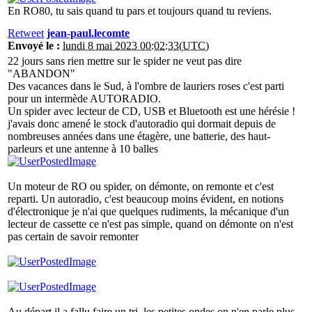
En RO80, tu sais quand tu pars et toujours quand tu reviens.
Retweet
jean-paul.lecomte
Envoyé le :
lundi 8 mai 2023 00:02:33(UTC)
22 jours sans rien mettre sur le spider ne veut pas dire
"ABANDON"
Des vacances dans le Sud, à l'ombre de lauriers roses c'est parti
pour un intermède AUTORADIO.
Un spider avec lecteur de CD, USB et Bluetooth est une hérésie !
j'avais donc amené le stock d'autoradio qui dormait depuis de
nombreuses années dans une étagère, une batterie, des haut-
parleurs et une antenne à 10 balles
Un moteur de RO ou spider, on démonte, on remonte et c'est
reparti. Un autoradio, c'est beaucoup moins évident, en notions
d'électronique je n'ai que quelques rudiments, la mécanique d'un
lecteur de cassette ce n'est pas simple, quand on démonte on n'est
pas certain de savoir remonter
Au départ il a fallu faire un tri, les petites ondes on n'en parle plus,