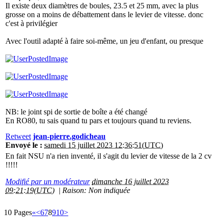
Il existe deux diamètres de boules, 23.5 et 25 mm, avec la plus
grosse on a moins de débattement dans le levier de vitesse. donc
c'est à privilégier
Avec l'outil adapté à faire soi-même, un jeu d'enfant, ou presque
NB: le joint spi de sortie de boîte a été changé
En RO80, tu sais quand tu pars et toujours quand tu reviens.
Retweet
jean-pierre.godicheau
Envoyé le :
samedi 15 juillet 2023 12:36:51(UTC)
En fait NSU n'a rien inventé, il s'agit du levier de vitesse de la 2 cv
!!!!!
Modifié par un modérateur
dimanche 16 juillet 2023
09:21:19(UTC)
|
Raison: Non indiquée
10 Pages
«
<
6
7
8
9
10
>