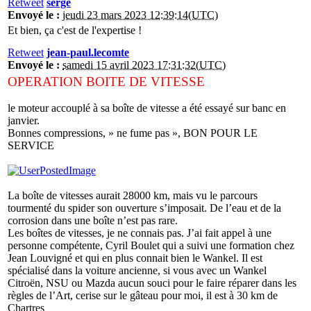
Retweet
serge
Envoyé le :
jeudi 23 mars 2023 12:39:14(UTC)
Et bien, ça c'est de l'expertise !
Retweet
jean-paul.lecomte
Envoyé le :
samedi 15 avril 2023 17:31:32(UTC)
OPERATION BOITE DE VITESSE
le moteur accouplé à sa boîte de vitesse a été essayé sur banc en
janvier.
Bonnes compressions, » ne fume pas », BON POUR LE
SERVICE
La boîte de vitesses aurait 28000 km, mais vu le parcours
tourmenté du spider son ouverture s’imposait. De l’eau et de la
corrosion dans une boîte n’est pas rare.
Les boîtes de vitesses, je ne connais pas. J’ai fait appel à une
personne compétente, Cyril Boulet qui a suivi une formation chez
Jean Louvigné et qui en plus connait bien le Wankel. Il est
spécialisé dans la voiture ancienne, si vous avec un Wankel
Citroën, NSU ou Mazda aucun souci pour le faire réparer dans les
règles de l’Art, cerise sur le gâteau pour moi, il est à 30 km de
Chartres