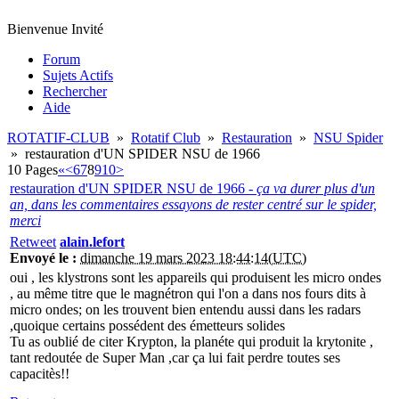
Bienvenue Invité
Forum
Sujets Actifs
Rechercher
Aide
ROTATIF-CLUB
»
Rotatif Club
»
Restauration
»
NSU Spider
»
restauration d'UN SPIDER NSU de 1966
10 Pages
«
<
6
7
8
9
10
>
restauration d'UN SPIDER NSU de 1966 -
ça va durer plus d'un
an, dans les commentaires essayons de rester centré sur le spider,
merci
Retweet
alain.lefort
Envoyé le :
dimanche 19 mars 2023 18:44:14(UTC)
oui , les klystrons sont les appareils qui produisent les micro ondes
, au même titre que le magnétron qui l'on a dans nos fours dits à
micro ondes; on les trouvent bien entendu aussi dans les radars
,quoique certains possédent des émetteurs solides
Tu as oublié de citer Krypton, la planéte qui produit la krytonite ,
tant redoutée de Super Man ,car ça lui fait perdre toutes ses
capacitès!!