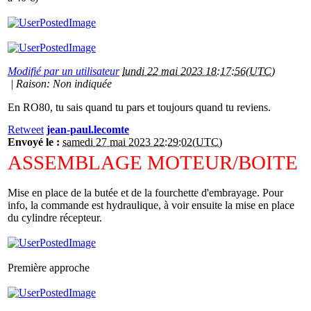
Modifié par un utilisateur
lundi 22 mai 2023 18:17:56(UTC)
|
Raison: Non indiquée
En RO80, tu sais quand tu pars et toujours quand tu reviens.
Retweet
jean-paul.lecomte
Envoyé le :
samedi 27 mai 2023 22:29:02(UTC)
ASSEMBLAGE MOTEUR/BOITE
Mise en place de la butée et de la fourchette d'embrayage. Pour
info, la commande est hydraulique, à voir ensuite la mise en place
du cylindre récepteur.
Première approche