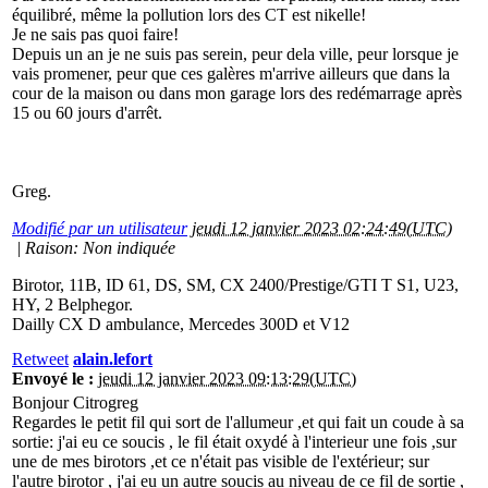
équilibré, même la pollution lors des CT est nikelle!
Je ne sais pas quoi faire!
Depuis un an je ne suis pas serein, peur dela ville, peur lorsque je
vais promener, peur que ces galères m'arrive ailleurs que dans la
cour de la maison ou dans mon garage lors des redémarrage après
15 ou 60 jours d'arrêt.
Greg.
Modifié par un utilisateur
jeudi 12 janvier 2023 02:24:49(UTC)
|
Raison: Non indiquée
Birotor, 11B, ID 61, DS, SM, CX 2400/Prestige/GTI T S1, U23,
HY, 2 Belphegor.
Dailly CX D ambulance, Mercedes 300D et V12
Retweet
alain.lefort
Envoyé le :
jeudi 12 janvier 2023 09:13:29(UTC)
Bonjour Citrogreg
Regardes le petit fil qui sort de l'allumeur ,et qui fait un coude à sa
sortie: j'ai eu ce soucis , le fil était oxydé à l'interieur une fois ,sur
une de mes birotors ,et ce n'était pas visible de l'extérieur; sur
l'autre birotor , j'ai eu un autre soucis au niveau de ce fil de sortie ,