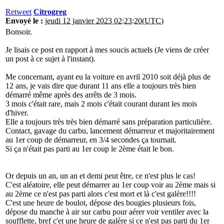
Retweet
Citrogreg
Envoyé le :
jeudi 12 janvier 2023 02:23:20(UTC)
Bonsoir.
Je lisais ce post en rapport à mes soucis actuels (Je viens de créer
un post à ce sujet à l'instant).
Me concernant, ayant eu la voiture en avril 2010 soit déjà plus de
12 ans, je vais dire que durant 11 ans elle a toujours très bien
démarré même après des arrêts de 3 mois.
3 mois c'était rare, mais 2 mois c'était courant durant les mois
d'hiver.
Elle a toujours très très bien démarré sans préparation particulière.
Contact, gavage du carbu, lancement démarreur et majoritairement
au 1er coup de démarreur, en 3/4 secondes ça tournait.
Si ça n'était pas parti au 1er coup le 2ème était le bon.
Or depuis un an, un an et demi peut être, ce n'est plus le cas!
C'est aléatoire, elle peut démarrer au 1er coup voir au 2ème mais si
au 2ème ce n'est pas parti alors c'est mort et là c'est galère!!!!
C'est une heure de boulot, dépose des bougies plusieurs fois,
dépose du manche à air sur carbu pour aérer voir ventiler avec la
soufflette, bref c'et une heure de galère si ce n'est pas parti du 1er