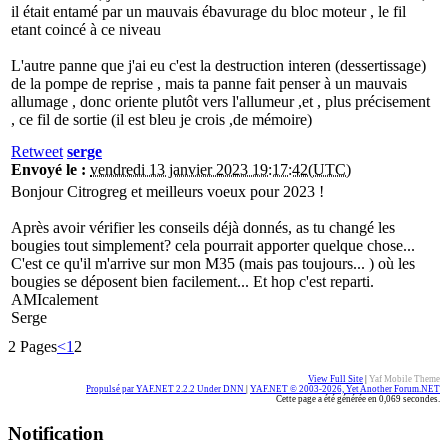
il était entamé par un mauvais ébavurage du bloc moteur , le fil
etant coincé à ce niveau
L'autre panne que j'ai eu c'est la destruction interen (dessertissage)
de la pompe de reprise , mais ta panne fait penser à un mauvais
allumage , donc oriente plutôt vers l'allumeur ,et , plus précisement
, ce fil de sortie (il est bleu je crois ,de mémoire)
Retweet
serge
Envoyé le :
vendredi 13 janvier 2023 19:17:42(UTC)
Bonjour Citrogreg et meilleurs voeux pour 2023 !
Après avoir vérifier les conseils déjà donnés, as tu changé les
bougies tout simplement? cela pourrait apporter quelque chose...
C'est ce qu'il m'arrive sur mon M35 (mais pas toujours... ) où les
bougies se déposent bien facilement... Et hop c'est reparti.
AMIcalement
Serge
2 Pages
<
1
2
View Full Site
|
Yaf Mobile Theme
Propulsé par YAF.NET 2.2.2 Under DNN
|
YAF.NET © 2003-2026, Yet Another Forum.NET
Cette page a été générée en 0,069 secondes.
Notification