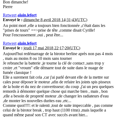
Bon dimanche!
Pierre
Retweet
alain.lefort
Envoyé le :
dimanche 8 avril 2018 14:31:43(UTC)
Au point mort ,elle a toujours bien fonctionnée ,c'était dans les
"prises de tours" ==>prise de tête ,comme disait Cyrille!
Pour l'encrassement ,oui , peut être...
Retweet
alain.lefort
Envoyé le :
jeudi 17 mai 2018 22:17:20(UTC)
Aujourd'hui redémarrage de la birotor berline après non pas 4 mois
, mais au moins 8 ou 10 mois sans tourner
Je rebranche la batterie ,je tourne la clé de contact ,sans trop y
croire ,et "vroum" elle démarre tout de suite dans le nuage de
fumée classique !
Elle a surement fait cela ,car j'ai parlé devant elle de la mettre sur
cales pour déposer le moteur ,afin de refaire les joints spis pisseux
de la boite et du nez de convertisseur; du coup ,j'ai un peu quelques
remords à démonter quelque chose qui marche bien , mais , bon
,elle a besoin de propreté moteur ,de changer les radiateurs d'eau
,de monter les nouvelles durites eau ,etc...
Comme quoi!!!!: et le ralenti ,tout de suite impeccable , pas comme
celui de la birotor break , trop haut (1100 t/mn) ,mais laquelle a
quand même passé son CT avec succès avant hier...