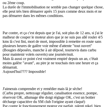
ou 2ème coup.
La durée de l'immobilisation ne semble pas changer quelque chose,
elle peut très bien démarrer après 15 jours comme deux mois et ne
pas démarrer dans les mêmes conditions.
Par contre, et ça c'est depuis que je l'ai, soit plus de 12 ans, si j'ai le
malheur de couper le moteur alors que je ne suis pas allé rouler 4/5
kms là c'est fini, mort de mort, impossible à remettre en route sans
plusieurs heures de galère voir même d'attente "tout ouvert"
(Bougies déposées, manche à air déposé, tournevis dans carbu
pour maintenir volets ouverts) une journée/nuit.
Mais là aussi ce point s'est vraiment empiré depuis un an, c'était
moins galère "avant", au pire je ne touchais rien une heure et ça
démarrait.
Aujourd'hui???? Impossible!
J'aimerais comprendre et y remédier mais là je sèche!
(Carbu propre, nettoyage régulier, canalisation essence, pompe,
réservoir OK, allumage tête doigt réglage OK, c'est un boitier
décharge capacitive du SM club l'origine ayant claqué)
Par contre le fonctionnement moteur est parfait, ralenti nikel, bien