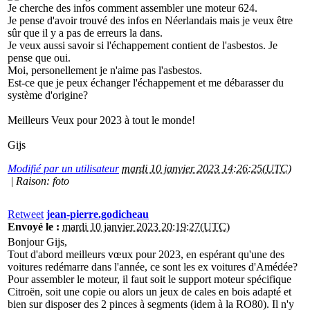
Je cherche des infos comment assembler une moteur 624.
Je pense d'avoir trouvé des infos en Néerlandais mais je veux être
sûr que il y a pas de erreurs la dans.
Je veux aussi savoir si l'échappement contient de l'asbestos. Je
pense que oui.
Moi, personellement je n'aime pas l'asbestos.
Est-ce que je peux échanger l'échappement et me débarasser du
système d'origine?
Meilleurs Veux pour 2023 à tout le monde!
Gijs
Modifié par un utilisateur
mardi 10 janvier 2023 14:26:25(UTC)
|
Raison: foto
Retweet
jean-pierre.godicheau
Envoyé le :
mardi 10 janvier 2023 20:19:27(UTC)
Bonjour Gijs,
Tout d'abord meilleurs vœux pour 2023, en espérant qu'une des
voitures redémarre dans l'année, ce sont les ex voitures d'Amédée?
Pour assembler le moteur, il faut soit le support moteur spécifique
Citroën, soit une copie ou alors un jeux de cales en bois adapté et
bien sur disposer des 2 pinces à segments (idem à la RO80). Il n'y