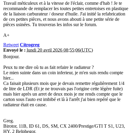
Travail méticuleux et à la vitesse de l'éclair, comme d'hab ! Je te
recommande de remplacer les toutes petites entretoises en plastique
de la liaison carburateur / doseur d'huile. J'ai initié la refabrication
de ces petites pièces, et nous avons abouti à une petite série de
pièces usinées. Tu trouveras les infos sur le forum.
A+
Retweet
Citrogreg
Envoyé le :
lundi 20 avril 2026 08:55:06(UTC)
Bonjour.
Peux tu me dire où tu as fait refaire le radiateur ?
Le mien suinte dans un coin inferieur, je m'en suis rendu compte
hier...
Ca faisait plusieurs mois que je devais remettre régulièrement 1/4
de litre de LDR (Et je ne trouvais pas l'origine cette légère fuite)
mais hier après un arret de deux mois je me rends compte que le
carton sous l'auto est imbibé et là à l'arrêt j'ai bien repéré que le
radiateur était en cause.
Greg.
Birotor, 11B, ID 61, DS, SM, CX 2400/Prestige/GTI T S1, U23,
HY, 2 Belphegor.