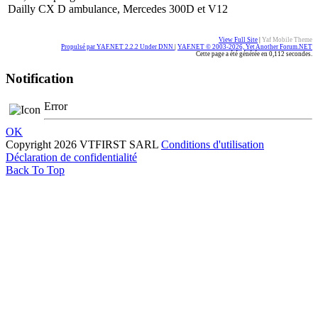
Dailly CX D ambulance, Mercedes 300D et V12
View Full Site
|
Yaf Mobile Theme
Propulsé par YAF.NET 2.2.2 Under DNN
|
YAF.NET © 2003-2026, Yet Another Forum.NET
Cette page a été générée en 0,112 secondes.
Notification
Error
OK
Copyright 2026 VTFIRST SARL
Conditions d'utilisation
Déclaration de confidentialité
Back To Top