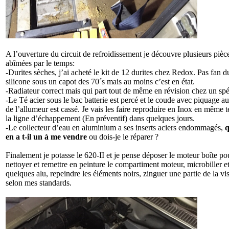
A l’ouverture du circuit de refroidissement je découvre plusieurs pièc
abîmées par le temps:
-Durites sèches, j’ai acheté le kit de 12 durites chez Redox. Pas fan d
silicone sous un capot des 70´s mais au moins c’est en état.
-Radiateur correct mais qui part tout de même en révision chez un spéc
-Le Té acier sous le bac batterie est percé et le coude avec piquage a
de l’allumeur est cassé. Je vais les faire reproduire en Inox en même
la ligne d’échappement (En préventif) dans quelques jours.
-Le collecteur d’eau en aluminium a ses inserts aciers endommagés,
q
en a t-il un à me vendre
ou dois-je le réparer ?
Finalement je potasse le 620-II et je pense déposer le moteur boîte po
nettoyer et remettre en peinture le compartiment moteur, microbiller et
quelques alu, repeindre les éléments noirs, zinguer une partie de la vis
selon mes standards.