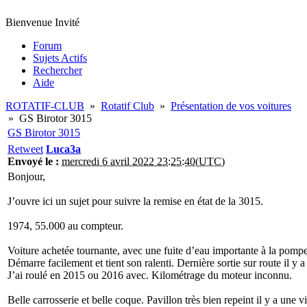
Bienvenue Invité
Forum
Sujets Actifs
Rechercher
Aide
ROTATIF-CLUB
»
Rotatif Club
»
Présentation de vos voitures
»
GS Birotor 3015
GS Birotor 3015
Retweet
Luca3a
Envoyé le :
mercredi 6 avril 2022 23:25:40(UTC)
Bonjour,
J’ouvre ici un sujet pour suivre la remise en état de la 3015.
1974, 55.000 au compteur.
Voiture achetée tournante, avec une fuite d’eau importante à la pompe
Démarre facilement et tient son ralenti. Dernière sortie sur route il y a
J’ai roulé en 2015 ou 2016 avec. Kilométrage du moteur inconnu.
Belle carrosserie et belle coque. Pavillon très bien repeint il y a une v