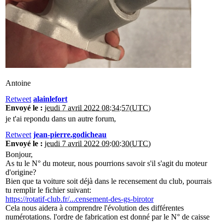
Antoine
Retweet
alainlefort
Envoyé le :
jeudi 7 avril 2022 08:34:57(UTC)
je t'ai repondu dans un autre forum,
Retweet
jean-pierre.godicheau
Envoyé le :
jeudi 7 avril 2022 09:00:30(UTC)
Bonjour,
As tu le N° du moteur, nous pourrions savoir s'il s'agit du moteur
d'origine?
Bien que ta voiture soit déjà dans le recensement du club, pourrais
tu remplir le fichier suivant:
https://rotatif-club.fr/...censement-des-gs-birotor
Cela nous aidera à comprendre l'évolution des différentes
numérotations. l'ordre de fabrication est donné par le N° de caisse