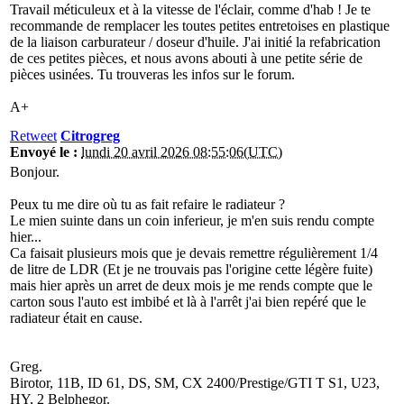
Travail méticuleux et à la vitesse de l'éclair, comme d'hab ! Je te
recommande de remplacer les toutes petites entretoises en plastique
de la liaison carburateur / doseur d'huile. J'ai initié la refabrication
de ces petites pièces, et nous avons abouti à une petite série de
pièces usinées. Tu trouveras les infos sur le forum.
A+
Retweet
Citrogreg
Envoyé le :
lundi 20 avril 2026 08:55:06(UTC)
Bonjour.
Peux tu me dire où tu as fait refaire le radiateur ?
Le mien suinte dans un coin inferieur, je m'en suis rendu compte
hier...
Ca faisait plusieurs mois que je devais remettre régulièrement 1/4
de litre de LDR (Et je ne trouvais pas l'origine cette légère fuite)
mais hier après un arret de deux mois je me rends compte que le
carton sous l'auto est imbibé et là à l'arrêt j'ai bien repéré que le
radiateur était en cause.
Greg.
Birotor, 11B, ID 61, DS, SM, CX 2400/Prestige/GTI T S1, U23,
HY, 2 Belphegor.