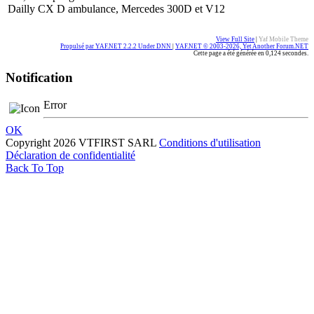
Dailly CX D ambulance, Mercedes 300D et V12
View Full Site
|
Yaf Mobile Theme
Propulsé par YAF.NET 2.2.2 Under DNN
|
YAF.NET © 2003-2026, Yet Another Forum.NET
Cette page a été générée en 0,124 secondes.
Notification
Error
OK
Copyright 2026 VTFIRST SARL
Conditions d'utilisation
Déclaration de confidentialité
Back To Top