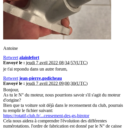
Antoine
Retweet
alainlefort
Envoyé le :
jeudi 7 avril 2022 08:34:57(UTC)
je t'ai repondu dans un autre forum,
Retweet
jean-pierre.godicheau
Envoyé le :
jeudi 7 avril 2022 09:00:30(UTC)
Bonjour,
As tu le N° du moteur, nous pourrions savoir s'il s'agit du moteur
d'origine?
Bien que ta voiture soit déjà dans le recensement du club, pourrais
tu remplir le fichier suivant:
https://rotatif-club.fr/...censement-des-gs-birotor
Cela nous aidera à comprendre l'évolution des différentes
numérotations. l'ordre de fabrication est donné par le N° de caisse