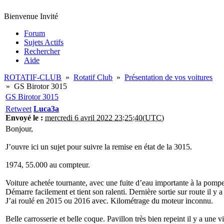
Bienvenue Invité
Forum
Sujets Actifs
Rechercher
Aide
ROTATIF-CLUB
»
Rotatif Club
»
Présentation de vos voitures
»
GS Birotor 3015
GS Birotor 3015
Retweet
Luca3a
Envoyé le :
mercredi 6 avril 2022 23:25:40(UTC)
Bonjour,
J’ouvre ici un sujet pour suivre la remise en état de la 3015.
1974, 55.000 au compteur.
Voiture achetée tournante, avec une fuite d’eau importante à la pompe
Démarre facilement et tient son ralenti. Dernière sortie sur route il y a
J’ai roulé en 2015 ou 2016 avec. Kilométrage du moteur inconnu.
Belle carrosserie et belle coque. Pavillon très bien repeint il y a une v