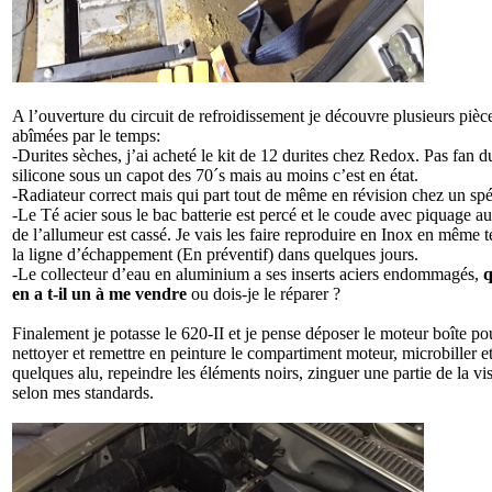
A l’ouverture du circuit de refroidissement je découvre plusieurs pièc
abîmées par le temps:
-Durites sèches, j’ai acheté le kit de 12 durites chez Redox. Pas fan d
silicone sous un capot des 70´s mais au moins c’est en état.
-Radiateur correct mais qui part tout de même en révision chez un spéc
-Le Té acier sous le bac batterie est percé et le coude avec piquage a
de l’allumeur est cassé. Je vais les faire reproduire en Inox en même
la ligne d’échappement (En préventif) dans quelques jours.
-Le collecteur d’eau en aluminium a ses inserts aciers endommagés,
q
en a t-il un à me vendre
ou dois-je le réparer ?
Finalement je potasse le 620-II et je pense déposer le moteur boîte po
nettoyer et remettre en peinture le compartiment moteur, microbiller et
quelques alu, repeindre les éléments noirs, zinguer une partie de la vis
selon mes standards.